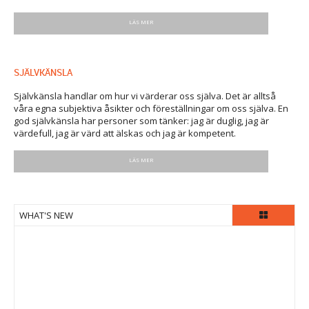
LÄS MER
SJÄLVKÄNSLA
Självkänsla handlar om hur vi värderar oss själva. Det är alltså
våra egna subjektiva åsikter och föreställningar om oss själva. En
god självkänsla har personer som tänker: jag är duglig, jag är
värdefull, jag är värd att älskas och jag är kompetent.
LÄS MER
WHAT'S NEW